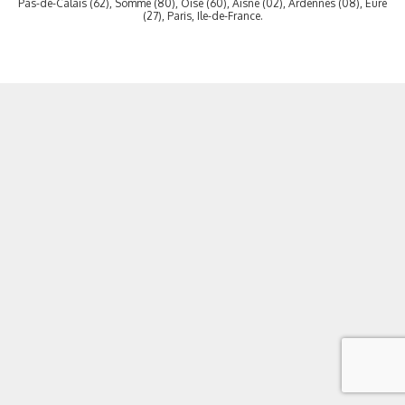
Pas-de-Calais (62), Somme (80), Oise (60), Aisne (02), Ardennes (08), Eure
(27), Paris, Ile-de-France.